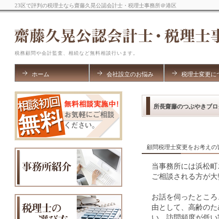
23区で評判の税理士なら齋藤久晃公認会計士・税理士事務所＠港区
税務顧問や会計監査、相続など無料相談行います。
ホーム
会社設立のお悩み
税理士変更に
所長齋藤のつぶやきブロ
顧問税理士変更をお考えの
当事務所には浜松町
ご相談される方が大
お話を伺ったところ
由として、高齢のた
い、訪問頻度が低い