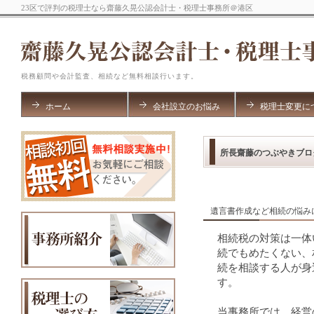
23区で評判の税理士なら齋藤久晃公認会計士・税理士事務所＠港区
税務顧問や会計監査、相続など無料相談行います。
ホーム
会社設立のお悩み
税理士変更に
所長齋藤のつぶやきブロ
遺言書作成など相続の悩み
相続税の対策は一体
続でもめたくない、
続を相談する人が身
す。
当事務所では、経営